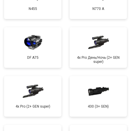
N455
N770 А
DF A75
4x Pro День/Ночь (2+ GEN
super)
4x Pro (2+ GEN super)
430 (3+ GEN)