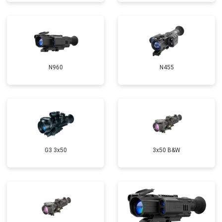
N960
N455
G3 3x50
3x50 B&W