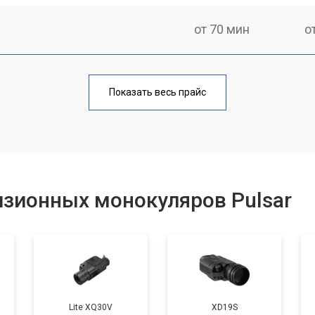
от 70 мин
о
от 80 мин
о
Показать весь прайс
от 60 мин
о
от 80 мин
о
изионных монокуляров Pulsar
от 70 мин
о
Lite XQ30V
XD19S