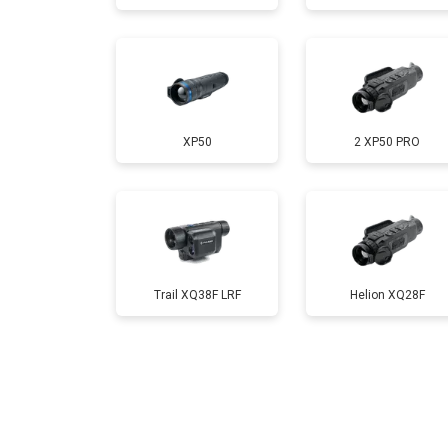
XP50
2 XP50 PRO
Trail XQ38F LRF
Helion XQ28F