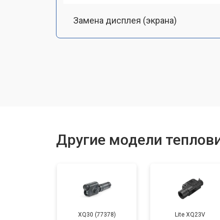
Замена дисплея (экрана)
Замена аккумулятора
Замена процессора
Замена USB порта
Другие модели теплов
Ремонт оптики
XQ30 (77378)
Lite XQ23V