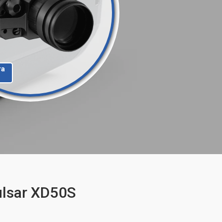
та
lsar XD50S