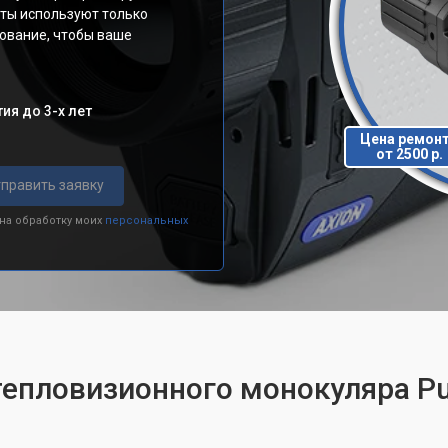
сты используют только
ование, чтобы ваше
ия до 3-х лет
Цена ремон
от 2500 р.
править заявку
 на обработку моих
персональных
тепловизионного монокуляра Pu