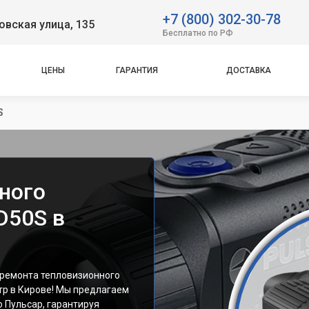
+7 (800) 302-30-78
вская улица, 135
Бесплатно по РФ
ЦЕНЫ
ГАРАНТИЯ
ДОСТАВКА
S
ного
D50S в
 ремонта тепловизионного
тр в Кирове! Мы предлагаем
 Пульсар, гарантируя