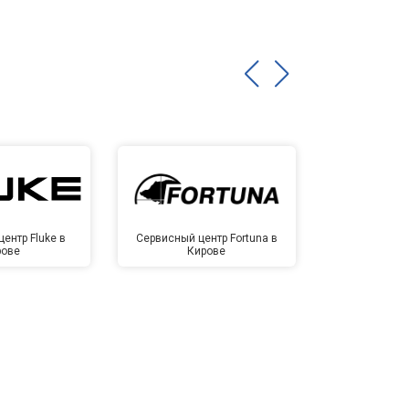
ентр Fluke в
Сервисный центр Fortuna в
Сервисный 
рове
Кирове
Ки